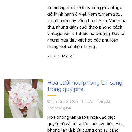
Xu hướng hoài cổ (hay còn gọi vintage)
đã thịnh hành ở Việt Nam từ năm 2011
và tới năm nay vẫn chưa hề cũ. Vào mùa
thu, những đám cưới theo phong cách
vintage vẫn rất được ưa chuộng. Đây là
những bữa tiệc kết hợp các phụ kiện
mang nét cổ điển, trong…
READ MORE
Hoa cưới hoa phong lan sang
trọng quý phái
Tháng 9 6, 2019
Tin tức
hoa cưới
hoa phong lan
Hoa phong lan là loài hoa đặc biệt
quyến rũ và có sự lôi cuốn kỳ diệu. Hoa
phong lan là biểu tượng cho sự sang