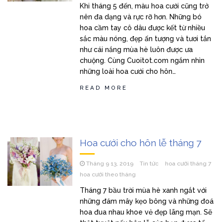
Khi tháng 5 đến, màu hoa cưới cũng trở
nên đa dạng và rực rỡ hơn. Những bó
hoa cầm tay cô dâu được kết từ nhiều
sắc màu nóng, đẹp ấn tượng và tươi tắn
như cái nắng mùa hè luôn được ưa
chuộng. Cùng Cuoitot.com ngắm nhìn
những loài hoa cưới cho hôn…
READ MORE
Hoa cưới cho hôn lễ tháng 7
Tháng 9 13, 2019
Tin tức
hoa cưới tháng 7
hoa cưới theo tháng
Tháng 7 bầu trời mùa hè xanh ngắt với
những đám mây kẹo bông và những đoá
hoa đua nhau khoe vẻ đẹp lãng mạn. Sẽ