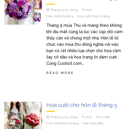
Tháng 9 14, 2019
Tin tức
hoa cưới tháng 9
hoa cưới theo tháng
Tháng 9 mùa Thu về mang theo không
khí dịu mát cũng là lúc các cặp đôi cảm
thấy cần về chung một nhà. Hôn lễ tổ
chức vào mùa thu đồng nghĩa với việc
bạn có rất nhiều lựa chọn cho hoa cầm
tay cô dâu và hoa trang trí đám cưới.
Cùng Cuoitot.com…
READ MORE
Hoa cưới cho hôn lễ tháng 5
Tháng 9 13, 2019
Tin tức
hoa cưới
hoa cưới theo tháng
hoa mẫu đơn