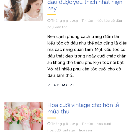
dâu được yêu thích nhất hiện
nay
Tháng 9 9, 2019
Tin tức
kiểu tóc cô dâu
phụ kiện tóc
Bên cạnh phong cách trang điểm thì
kiểu tóc cô dâu như thế nào cũng là điều
mà các nàng quan tâm. Một kiểu tóc cô
dâu thật đẹp trong ngày cưới chắc chắn
sẽ không thể thiếu phụ kiện tóc nổi bật.
Với rất nhiều phụ kiện tóc cưới cho cô
dâu, làm thế…
READ MORE
Hoa cưới vintage cho hôn lễ
mùa thu
Tháng 9 6, 2019
Tin tức
hoa cưới
hoa cưới vintage
hoa sen