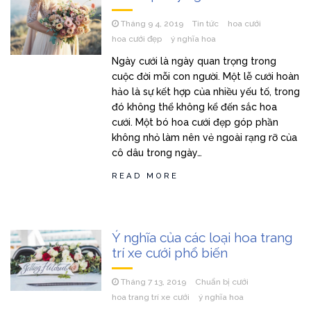
Tháng 9 4, 2019
Tin tức
hoa cưới
hoa cưới đẹp
ý nghĩa hoa
Ngày cưới là ngày quan trọng trong
cuộc đời mỗi con người. Một lễ cưới hoàn
hảo là sự kết hợp của nhiều yếu tố, trong
đó không thể không kể đến sắc hoa
cưới. Một bó hoa cưới đẹp góp phần
không nhỏ làm nên vẻ ngoài rạng rỡ của
cô dâu trong ngày…
READ MORE
Ý nghĩa của các loại hoa trang
trí xe cưới phổ biến
Tháng 7 13, 2019
Chuẩn bị cưới
hoa trang trí xe cưới
ý nghĩa hoa