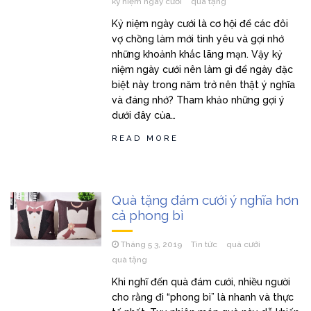
kỷ niệm ngày cưới
quà tặng
Kỷ niệm ngày cưới là cơ hội để các đôi
vợ chồng làm mới tình yêu và gợi nhớ
những khoảnh khắc lãng mạn. Vậy kỷ
niệm ngày cưới nên làm gì để ngày đặc
biệt này trong năm trở nên thật ý nghĩa
và đáng nhớ? Tham khảo những gợi ý
dưới đây của…
READ MORE
Quà tặng đám cưới ý nghĩa hơn
cả phong bì
Tháng 5 3, 2019
Tin tức
quà cưới
quà tặng
Khi nghĩ đến quà đám cưới, nhiều người
cho rằng đi “phong bì” là nhanh và thực