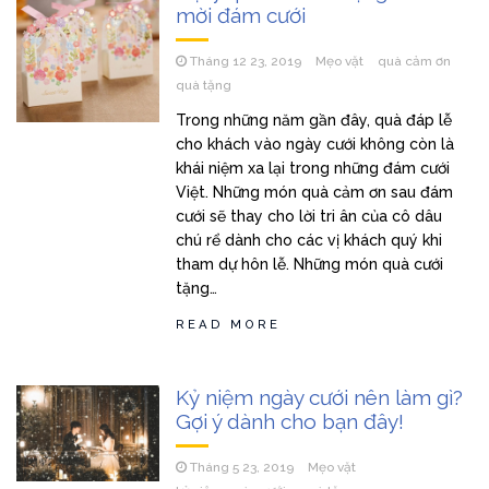
mời đám cưới
Tháng 12 23, 2019
Mẹo vặt
quà cảm ơn
quà tặng
Trong những năm gần đây, quà đáp lễ
cho khách vào ngày cưới không còn là
khái niệm xa lại trong những đám cưới
Việt. Những món quà cảm ơn sau đám
cưới sẽ thay cho lời tri ân của cô dâu
chú rể dành cho các vị khách quý khi
tham dự hôn lễ. Những món quà cưới
tặng…
READ MORE
Kỷ niệm ngày cưới nên làm gì?
Gợi ý dành cho bạn đây!
Tháng 5 23, 2019
Mẹo vặt