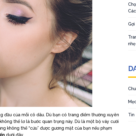
Chọ
Các
Gợi
Tra
nhẹ
D
Chu
Mẹo
ng đầu của mỗi cô dâu. Dù bạn có trang điểm thường xuyên
Tin
không thể lơ là bước quan trọng này. Dù là một bộ váy cưới
 cũng không thể “cứu” được gương mặt của bạn nếu phạm
iến
dưới đây.