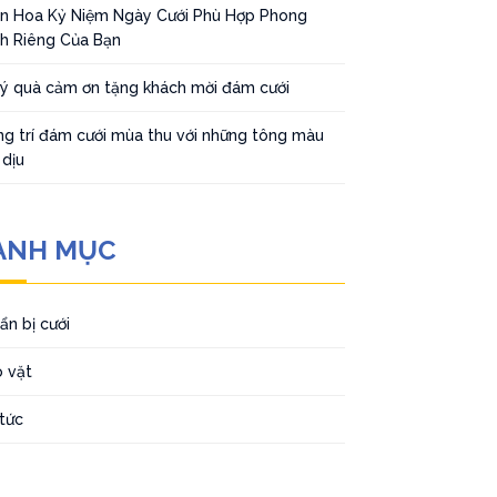
n Hoa Kỷ Niệm Ngày Cưới Phù Hợp Phong
h Riêng Của Bạn
 ý quà cảm ơn tặng khách mời đám cưới
ng trí đám cưới mùa thu với những tông màu
 dịu
ANH MỤC
ẩn bị cưới
 vặt
 tức