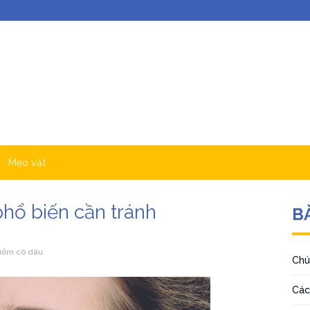
Mẹo vặt
phổ biến cần tránh
BÀ
điểm cô dâu
Chú
Các