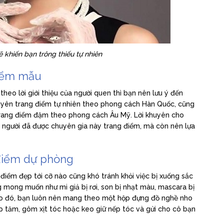
khiến bạn trông thiếu tự nhiên
điểm mẫu
heo lời giới thiệu của người quen thì bạn nên lưu ý đến
huyên trang điểm tự nhiên theo phong cách Hàn Quốc, cũng
trang điểm đậm theo phong cách Âu Mỹ. Lời khuyên cho
 người đã được chuyên gia này trang điểm, mà còn nên lựa
điểm dự phòng
 điểm đẹp tới cỡ nào cũng khó tránh khỏi việc bị xuống sắc
 mong muốn như mi giả bị rơi, son bị nhạt màu, mascara bị
 Do đó, bạn luôn nên mang theo một hộp đựng đồ nghề nho
p tăm, gôm xịt tóc hoặc keo giữ nếp tóc và gửi cho cô bạn