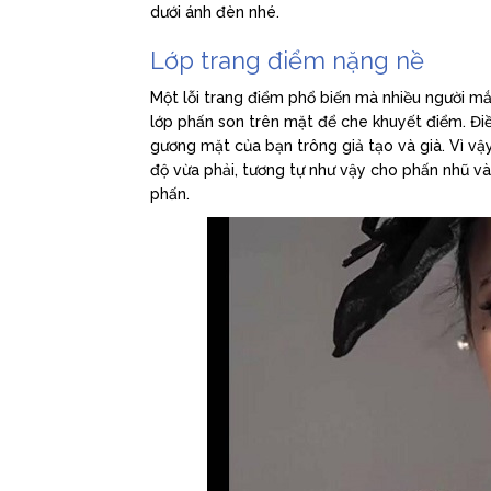
dưới ánh đèn nhé.
Lớp trang điểm nặng nề
Một lỗi trang điểm phổ biến mà nhiều người mắc
lớp phấn son trên mặt để che khuyết điểm. Điề
gương mặt của bạn trông giả tạo và già. Vì vậ
độ vừa phải, tương tự như vậy cho phấn nhũ v
phấn.