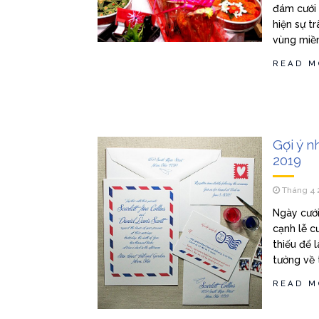
đám cưới 
hiện sự t
vùng miền
READ M
Gợi ý n
2019
Tháng 4 
Ngày cưới
cạnh lễ c
thiếu để 
tưởng về 
READ M