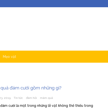
Mẹo vặt
quả đám cưới gồm những gì?
23, 2019
Tin tức
đám hỏi
mâm quả
ám cưới là một trong những lễ vật không thể thiếu trong