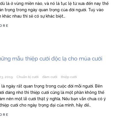
dù là ở vùng miền nào, và nó là tục lệ từ xưa đến nay thể
rân trọng trong ngày quan trọng của đời người. Tuỳ vào
 khác nhau thì sẽ có sự khác biệt…
ORE
hững mẫu thiệp cưới độc lạ cho mùa cưới
23, 2019
Chuẩn bị cưới
đám cưới
thiệp cưới
 là ngày rất quan trọng trong cuộc đời mỗi người. Bên
ưới đáng nhớ thì thiệp cưới cũng là một phần không thể
làm nên một lễ cưới thật ý nghĩa. Nếu bạn vẫn chưa có ý
thiệp cưới cho ngày trọng đại của mình, hãy để…
ORE