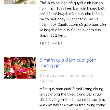
Thế là cả hai bạn đã quyết định tiến tới
hôn nhân. Tuy nhiên bạn vẫn không biết
phải lên kế hoạch đám cưới như thế nào
để có một ngày vui thật trọn vẹn và
hoàn hảo? Cuoitot.com sẽ giúp bạn. Lên
kế hoạch đám cưới Chuẩn bị đám cưới
Gặp mặt 2 bên…
READ MORE
6 mâm quả đám cưới gồm
những gì?
Tháng 4 23, 2019
Tin tức
đám hỏi
mâm quả
Mâm quả đám cưới là một trong những
lễ vật không thể thiếu trong đám cưới
dù là ở vùng miền nào, và nó là tục lệ từ
xưa đến nay thể hiện sự trân trọng trong