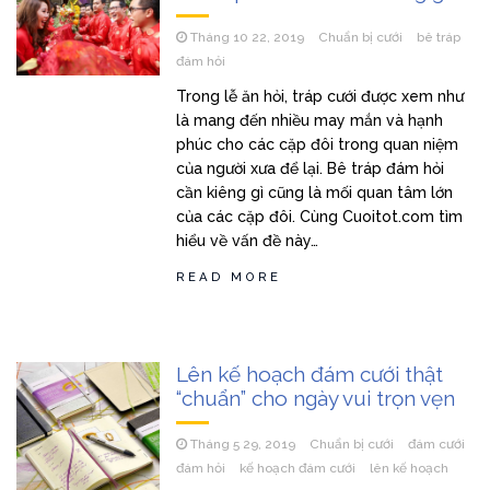
Tháng 10 22, 2019
Chuẩn bị cưới
bê tráp
đám hỏi
Trong lễ ăn hỏi, tráp cưới được xem như
là mang đến nhiều may mắn và hạnh
phúc cho các cặp đôi trong quan niệm
của người xưa để lại. Bê tráp đám hỏi
cần kiêng gì cũng là mối quan tâm lớn
của các cặp đôi. Cùng Cuoitot.com tìm
hiểu về vấn đề này…
READ MORE
Lên kế hoạch đám cưới thật
“chuẩn” cho ngày vui trọn vẹn
Tháng 5 29, 2019
Chuẩn bị cưới
đám cưới
đám hỏi
kế hoạch đám cưới
lên kế hoạch