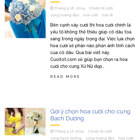
Tháng 9 18, 2019
Chuẩn bị cưới
cung hoàng đạo
hoa cưới
hôn lễ
Bên cạnh váy cưới thì hoa cưới chính là
yếu tố không thể thiếu giúp cô dâu toả
sáng trong ngày trọng đại. Việc lựa chọn
hoa cưới sẽ phàn nào phản ánh tính cách
của cô dâu. Qua bài viết này,
Cuoitot.com sẽ giúp bạn chọn ra hoa
cưới cho cung Xử Nữ đẹp…
READ MORE
Gợi ý chọn hoa cưới cho cung
Bạch Dương
Tháng 9 17, 2019
Chuẩn bị cưới
cung bạch dương
cung hoàng đạo
hoa cưới