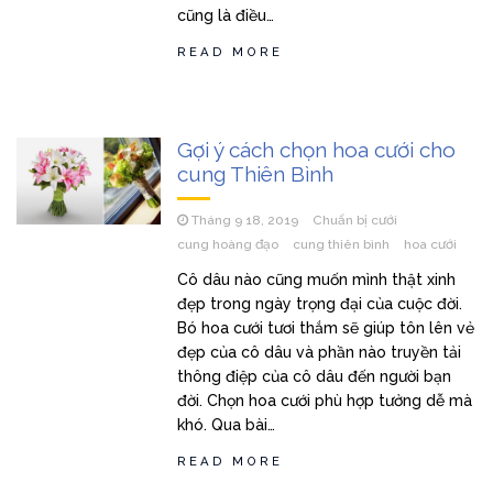
cũng là điều…
READ MORE
Gợi ý cách chọn hoa cưới cho
cung Thiên Bình
Tháng 9 18, 2019
Chuẩn bị cưới
cung hoàng đạo
cung thiên bình
hoa cưới
Cô dâu nào cũng muốn mình thật xinh
đẹp trong ngày trọng đại của cuộc đời.
Bó hoa cưới tươi thắm sẽ giúp tôn lên vẻ
đẹp của cô dâu và phần nào truyền tải
thông điệp của cô dâu đến người bạn
đời. Chọn hoa cưới phù hợp tưởng dễ mà
khó. Qua bài…
READ MORE