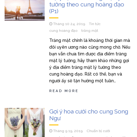
tưởng theo cung hoàng đạo
(P1)
Tháng 10 24, 2019
Tin tức
cung hoàng đạo
trăng mật
Trăng mật chính là khoảng thời gian mà
đôi uyên ương nào cũng mong chờ. Nếu
bạn vẫn chưa tìm được địa điểm trăng
mật lý tưởng, hãy tham khảo những gợi
ý địa điểm trăng mật lý tưởng theo
cung hoàng đạo. Rất có thể, bạn và
người ấy sẽ tận hưởng một tuần…
READ MORE
Gợi ý hoa cưới cho cung Song
Ngư
Tháng 9 19, 2019
Chuẩn bị cưới