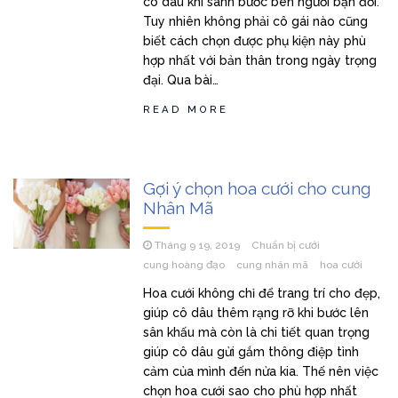
cô dâu khi sánh bước bên người bạn đời.
Tuy nhiên không phải cô gái nào cũng
biết cách chọn được phụ kiện này phù
hợp nhất với bản thân trong ngày trọng
đại. Qua bài…
READ MORE
Gợi ý chọn hoa cưới cho cung
Nhân Mã
Tháng 9 19, 2019
Chuẩn bị cưới
cung hoàng đạo
cung nhân mã
hoa cưới
Hoa cưới không chỉ để trang trí cho đẹp,
giúp cô dâu thêm rạng rỡ khi bước lên
sân khấu mà còn là chi tiết quan trọng
giúp cô dâu gửi gắm thông điệp tình
cảm của mình đến nửa kia. Thế nên việc
chọn hoa cưới sao cho phù hợp nhất