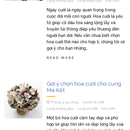
cung hoàng đạo
cung song ngư
hoa cưới
Ngày cưới là ngày quan trọng trong
cuộc đời mỗi con người. Hoa cưới là yếu
tố giúp cô dâu toả sáng lộng lẫy và
truyền tải thông điệp yêu thương đến
người bạn đời. Nếu vẫn chưa biết chọn
hoa cưới thế nào cho hợp lí, chúng tôi sẽ
gợi ý cho bạn những…
READ MORE
Gợi ý chọn hoa cưới cho cung
Ma Kết
Tháng 9 19, 2019
Chuẩn bị cưới
cung hoàng đạo
cung ma kết
hoa cưới
Một bó hoa cưới cầm tay đẹp và phù
hợp sẽ giúp tôn lên vẻ đẹp lộng lẫy của