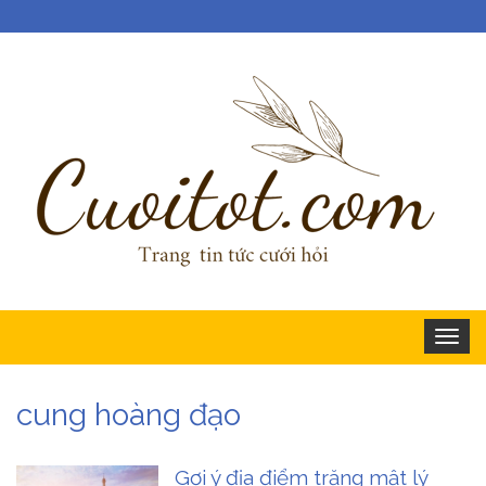
Togg
navig
cung hoàng đạo
Gợi ý địa điểm trăng mật lý