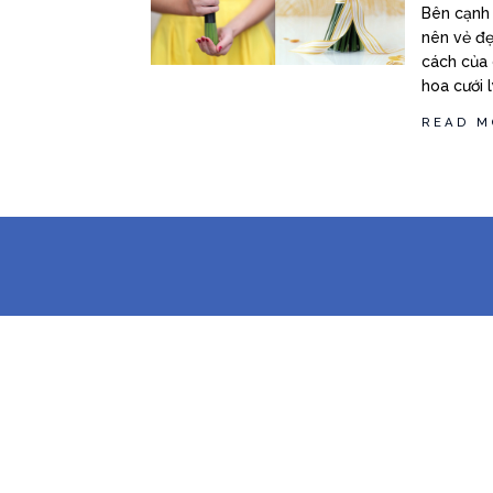
Bên cạnh 
nên vẻ đẹ
cách của 
hoa cưới 
READ M