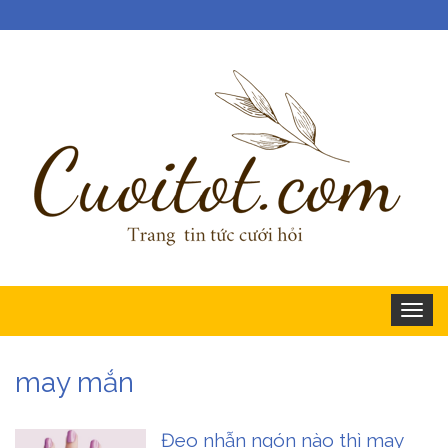
Togg
navig
may mắn
Đeo nhẫn ngón nào thì may