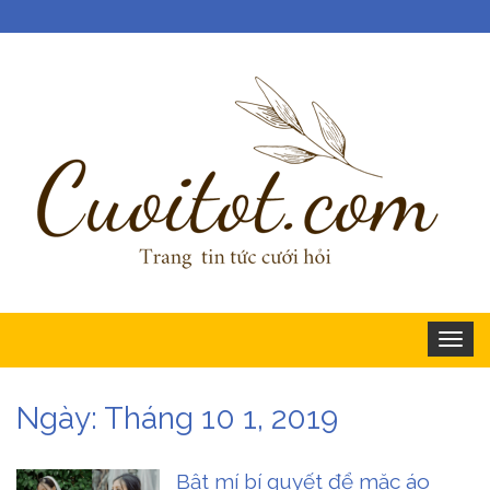
Togg
navig
Ngày:
Tháng 10 1, 2019
Bật mí bí quyết để mặc áo